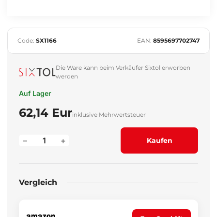
Code:
SX1166
EAN:
8595697702747
Die Ware kann beim Verkäufer Sixtol erworben
werden
Auf Lager
62,14 Eur
inklusive Mehrwertsteuer
–
+
Kaufen
Vergleich