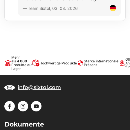
— Team Sixtol, 03. 08. 2026
Mehr
Off
als
4 000
Starke
internationale
Hochwertige
Produkte
An
Produkte auf
Präsenz
fü
Lager
info@sixtol.com
Dokumente