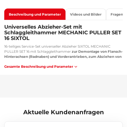
Beschreibung und Parameter
Videos und Bilder
Fragen
Universelles Abzieher-Set mit
Schlaggleithammer MECHANIC PULLER SET
16 SIXTOL
16-teiliges Service-Set universeller Abzieher SIXTOL MECHANIC
PULLER SET 16 mit Schlaggleithammer
zur Demontage von Flansch-
Hinterachsen (Radnaben) und Vorderantrieben, zum Abziehen von
Bremstrommeln, zum Lagertausch, zum Wechseln von
Gesamte Beschreibung und Parameter
Dichtungsringen usw.
Der Gleithammer ist auch gut zum Richten
der Karosserie geeignet. Die Werkzeuge sind in einem
Kunststoffkoffer verstaut, der die Lagerung und den Transport
erleichtert.
Hauptvorteile:
Einfache Anwendung
Robustes Material
Aktuelle Kundenanfragen
Universelle Verwendung
Robuster Koffer für Transport und Lagerung
Lieferumfang: