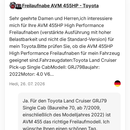
Freilaufnabe AVM 455HP - Toyota
1x Gleithammer 2,3 kg
2x Adapter für Radnaben
1x Abziehbügel mit 2 Verlängerungsarmen
Sehr geehrte Damen und Herren,ich interessiere
1x Abziehbügel mit 3 Verlängerungsarmen
mich für Ihre AVM 455HP High Performance
3x Abzieherarm
Freilaufnaben (verstärkte Ausführung mit hoher
1x selbstklemmender Zangenadapter
1x Adapter
Belastbarkeit und nicht die Standard-Version) für
1x Kunststoffkoffer
mein Toyota.Bitte prüfen Sie, ob die AVM 455HP
Anwendung:
High Performance Freilaufnaben für mein Fahrzeug
geeignet sind.Fahrzeugdaten:Toyota Land Cruiser
Demontage von Flansch-Hinterachsen (Radnaben) und
Vorderantrieben
Pick-up Single CabModell: GRJ79Baujahr:
Abziehen von Bremstrommeln
2022Motor: 4.0 V6…
Lagertausch
Wechsel von Dichtungsringen
Hedi, 26. 07. 2026
Reparatur eingedellter Karosserien
Technische Daten:
Ja. Für den Toyota Land Cruiser GRJ79
Material: Stahl
Single Cab (Baureihe 70, ab 7/2009,
Verpackungsmaße: 10,5 x 21,5 x 60,5 cm
einschließlich des Modelljahres 2022) ist
Gewicht: 5,85 kg
AVM 455 das richtige Freilaufmodell. Ich
wünsche Ihnen einen schönen Tag.