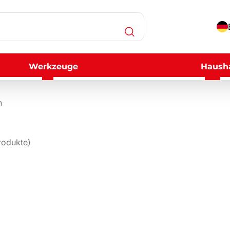
Werkzeuge
Hausha
n
odukte)