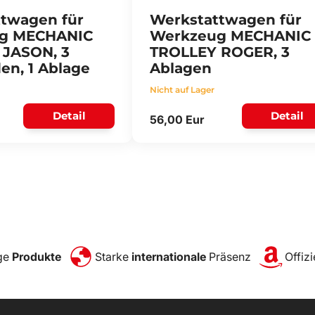
twagen für
Werkstattwagen für
g MECHANIC
Werkzeug MECHANIC
 JASON, 3
TROLLEY ROGER, 3
en, 1 Ablage
Ablagen
Nicht auf Lager
Detail
Detail
56,00 Eur
ge
Produkte
Starke
internationale
Präsenz
Offizi