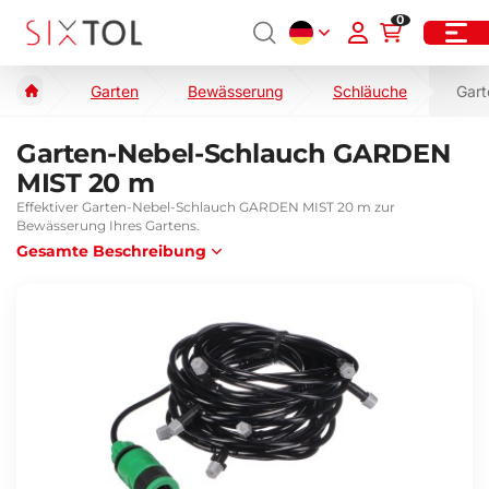
0
Garten
Bewässerung
Schläuche
Gar
Garten-Nebel-Schlauch GARDEN
MIST 20 m
Effektiver Garten-Nebel-Schlauch GARDEN MIST 20 m zur
Bewässerung Ihres Gartens.
Gesamte Beschreibung