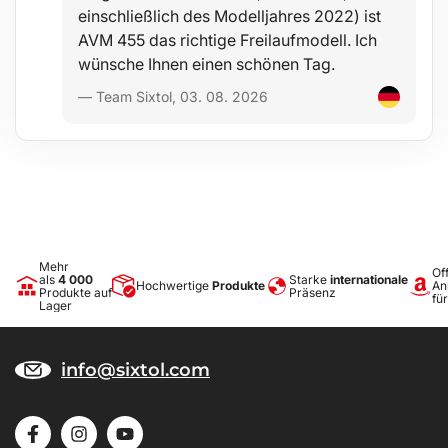
Material: Gummi, Kunststoff
einschließlich des Modelljahres 2022) ist
Gewicht: 500 g
AVM 455 das richtige Freilaufmodell. Ich
Farbe: schwarz
wünsche Ihnen einen schönen Tag.
— Team Sixtol, 03. 08. 2026
Mehr
Off
als
4 000
Starke
internationale
Hochwertige
Produkte
An
Produkte auf
Präsenz
fü
Lager
info@sixtol.com