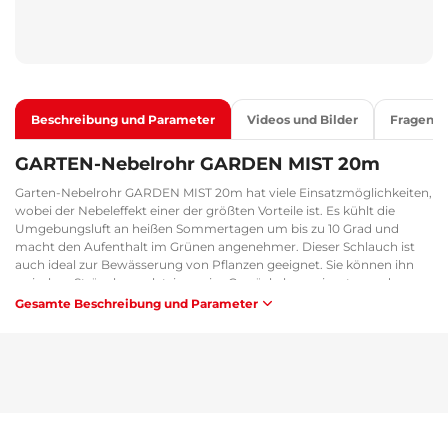
Beschreibung und Parameter
Videos und Bilder
Fragen
GARTEN-Nebelrohr GARDEN MIST 20m
Garten-Nebelrohr GARDEN MIST 20m hat viele Einsatzmöglichkeiten,
wobei der Nebeleffekt einer der größten Vorteile ist. Es kühlt die
Umgebungsluft an heißen Sommertagen um bis zu 10 Grad und
macht den Aufenthalt im Grünen angenehmer. Dieser Schlauch ist
auch ideal zur Bewässerung von Pflanzen geeignet. Sie können ihn
zwischen Sträuchern platzieren, im Gewächshaus einsetzen oder an
einer Pergola aufhängen. Der Schlauch ist 20 Meter lang und mit
Gesamte Beschreibung und Parameter
zwanzig Düsen im Abstand von jeweils einem Meter ausgestattet,
was eine große Reichweite und eine reichliche Wasserzufuhr für Ihren
Garten gewährleistet. Unverzichtbarer Bestandteil dieses Schlauchs
ist der Anschluss für den Wasserhahn mit Gewinde G 3/4", nach dem
Abschrauben der Reduzierung kann G 1/2" oder eine standardmäßige
Schlauch-Schnellkupplung angeschlossen werden.
Hauptvorteile: