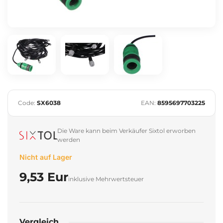
Code:
SX6038
EAN:
8595697703225
Die Ware kann beim Verkäufer Sixtol erworben
werden
Nicht auf Lager
9,53 Eur
inklusive Mehrwertsteuer
Vergleich