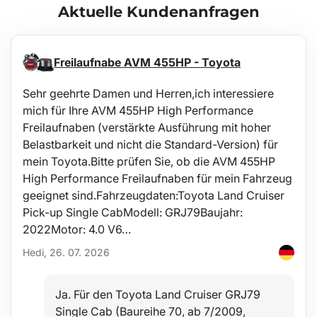
Aktuelle Kundenanfragen
Flexibel
Einfach zu transportieren
Einfache Handhabung
Erfrischend
Freilaufnabe AVM 455HP - Toyota
Verwendung:
Sehr geehrte Damen und Herren,ich interessiere
Pflanzenbewässerung
mich für Ihre AVM 455HP High Performance
Erfrischung an heißen Tagen
Luftbefeuchtung
Freilaufnaben (verstärkte Ausführung mit hoher
Belastbarkeit und nicht die Standard-Version) für
Lieferumfang:
mein Toyota.Bitte prüfen Sie, ob die AVM 455HP
1x Garten-Nebelrohr
High Performance Freilaufnaben für mein Fahrzeug
Technische Daten:
geeignet sind.Fahrzeugdaten:Toyota Land Cruiser
Schlauchlänge: 20 m
Pick-up Single CabModell: GRJ79Baujahr:
Anzahl Düsen: 20
2022Motor: 4.0 V6…
Abstände zwischen den Düsen: 1 m
Anschlussmöglichkeiten:
Hedi, 26. 07. 2026
- an Gewinde G 3/4" (Innengewinde Ø 23,6 mm)
- an Gewinde G 1/2" (Innengewinde Ø 18,6 mm nach Entfernen der
Reduzierung)
Ja. Für den Toyota Land Cruiser GRJ79
- Standard-Gartenschnellkupplung (Stutzen Ø 16,9 mm,
Single Cab (Baureihe 70, ab 7/2009,
kompatibel mit dem Gardena-System)