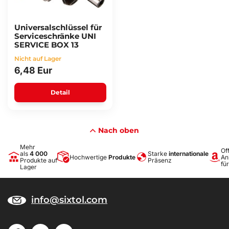
Universalschlüssel für
Serviceschränke UNI
SERVICE BOX 13
Nicht auf Lager
6,48 Eur
Detail
Nach oben
Mehr
Off
als
4 000
Starke
internationale
Hochwertige
Produkte
An
Produkte auf
Präsenz
fü
Lager
info@sixtol.com