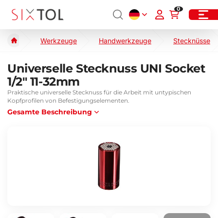
0
Werkzeuge
Handwerkzeuge
Stecknüsse
Universelle Stecknuss UNI Socket
1/2" 11-32mm
Praktische universelle Stecknuss für die Arbeit mit untypischen
Kopfprofilen von Befestigungselementen.
Gesamte Beschreibung