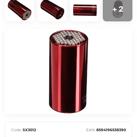
+ 2
Code:
SX3012
EAN:
8594196538390