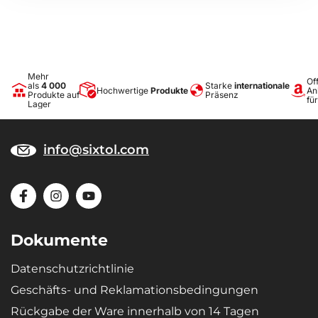
Material: Stahl
Anzahl Teile im Set: 14
Abmessungen des Sets: 31,5 x 37 x 6,5 cm
Mehr
Off
als
4 000
Starke
internationale
Hochwertige
Produkte
An
Produkte auf
Präsenz
fü
Lager
info@sixtol.com
Dokumente
Datenschutzrichtlinie
Geschäfts- und Reklamationsbedingungen
Rückgabe der Ware innerhalb von 14 Tagen