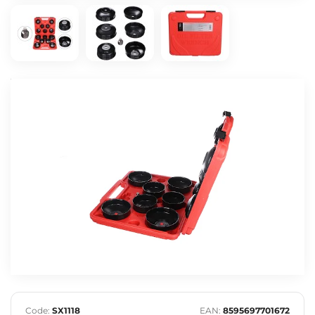
Code:
SX1118
EAN:
8595697701672