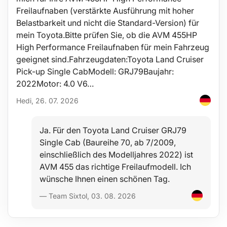
73/14 Toyota, Lexus
Freilaufnaben (verstärkte Ausführung mit hoher
76/14 - VW, Porsche, Mercedes, BMW, Audi A3, Opel, Škoda
80/15- Nissan, Honda, Mazda, Isuzu, Subaru, Volkswagen, Toyota
Belastbarkeit und nicht die Standard-Version) für
93/15 - Opel, Mazda, Volvo, Mitsubishi, Nissan, VW, Porsche,
mein Toyota.Bitte prüfen Sie, ob die AVM 455HP
Renault, Ford, Honda, Audi
High Performance Freilaufnaben für mein Fahrzeug
93/36 - Ford
65-67/14 - Daihatsu
geeignet sind.Fahrzeugdaten:Toyota Land Cruiser
80-82/15 Mazda, Subaru, Toyota, Honda, Acura, Nissan
Pick-up Single CabModell: GRJ79Baujahr:
90/15 Honda Accord, Mitsubishi, Isuzu
2022Motor: 4.0 V6…
75-77/15 VW, Audi, Ford, Isuzu, Mercedes, Opel
76/30 - Ford
Hedi, 26. 07. 2026
100/15 - Isuzu, Mitsubishi
74-76/15 Škoda Octavia, VW, Porsche, Mercedes, BMW, Audi A3,
Opel
Ja. Für den Toyota Land Cruiser GRJ79
Lieferumfang:
Single Cab (Baureihe 70, ab 7/2009,
6x 14-flankiger Schlüssel: 65 mm, 65-67 mm, 68 mm, 73 mm, 76
einschließlich des Modelljahres 2022) ist
mm, 90 mm
AVM 455 das richtige Freilaufmodell. Ich
6x 15-flankiger Schlüssel: 74-76 mm, 80 mm, 93 mm, 100 mm, 80-
82 mm, 75-77 mm
wünsche Ihnen einen schönen Tag.
1x 30-flankiger Schlüssel: 76 mm
— Team Sixtol, 03. 08. 2026
1x 36-flankiger Schlüssel: 93 mm
1x Adapter von 1/2\" auf 3/8\"
Technische Daten: