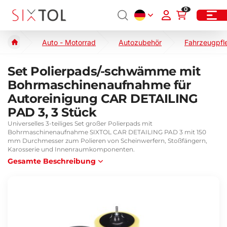
0
Auto - Motorrad
Autozubehör
Fahrzeugpfl
Set Polierpads/-schwämme mit
Bohrmaschinenaufnahme für
Autoreinigung CAR DETAILING
PAD 3, 3 Stück
Universelles 3-teiliges Set großer Polierpads mit
Bohrmaschinenaufnahme SIXTOL CAR DETAILING PAD 3 mit 150
mm Durchmesser zum Polieren von Scheinwerfern, Stoßfängern,
Karosserie und Innenraumkomponenten.
Gesamte Beschreibung