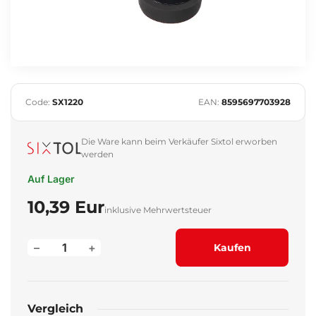
Code:
SX1220
EAN:
8595697703928
Die Ware kann beim Verkäufer Sixtol erworben
werden
Auf Lager
10,39 Eur
inklusive Mehrwertsteuer
–
+
Kaufen
Vergleich