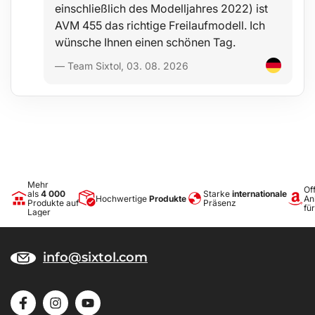
einschließlich des Modelljahres 2022) ist
AVM 455 das richtige Freilaufmodell. Ich
wünsche Ihnen einen schönen Tag.
— Team Sixtol, 03. 08. 2026
Mehr
Off
als
4 000
Starke
internationale
Hochwertige
Produkte
An
Produkte auf
Präsenz
fü
Lager
info@sixtol.com