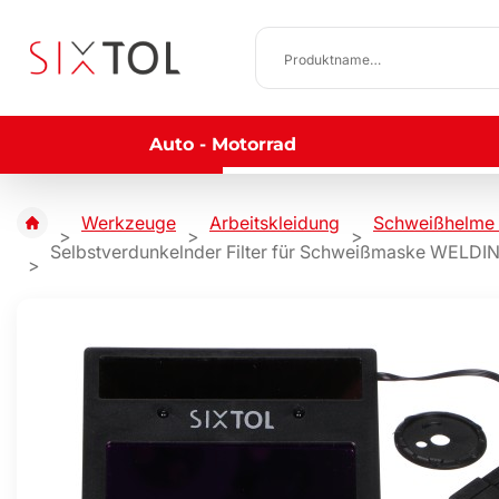
Auto - Motorrad
Werkzeuge
Arbeitskleidung
Schweißhelme 
Selbstverdunkelnder Filter für Schweißmaske WELDING