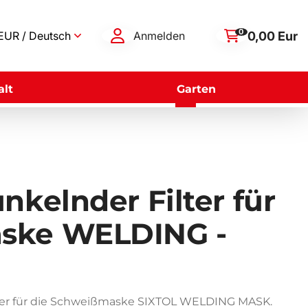
0
0,00 Eur
EUR / Deutsch
Anmelden
lt
Garten
nkelnder Filter für
ske WELDING -
lter für die Schweißmaske SIXTOL WELDING MASK.