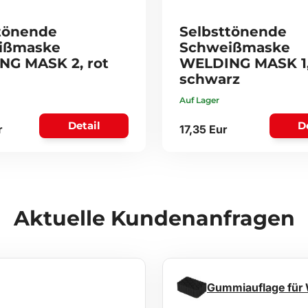
tönende
Selbsttönende
ißmaske
Schweißmaske
G MASK 2, rot
WELDING MASK 1
schwarz
Auf Lager
Detail
D
r
17,35 Eur
Aktuelle Kundenanfragen
Gummiauflage für