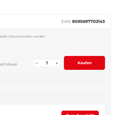
EAN:
8595697702143
äufer Sixtol erworben werden
–
+
Kaufen
wertsteuer