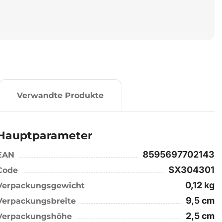
Verwandte Produkte
Hauptparameter
8595697702143
EAN
SX304301
Code
0,12 kg
Verpackungsgewicht
9,5 cm
Verpackungsbreite
2,5 cm
Verpackungshöhe