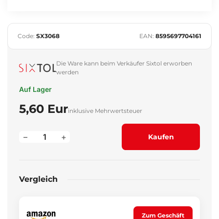
Code:
SX3068
EAN:
8595697704161
Die Ware kann beim Verkäufer Sixtol erworben
werden
Auf Lager
5,60 Eur
inklusive Mehrwertsteuer
–
+
Kaufen
Vergleich
Zum Geschäft