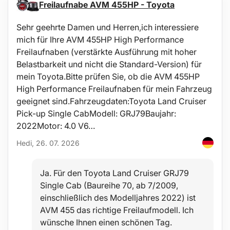
Freilaufnabe AVM 455HP - Toyota
Reparatur und Wartung der Kfz-Elektrik
Anschluss neuer Stromkreise
Sehr geehrte Damen und Herren,ich interessiere
Elektrische Heimprojekte
mich für Ihre AVM 455HP High Performance
Industrielle Elektroinstallationen
Freilaufnaben (verstärkte Ausführung mit hoher
Wissenschaftliche und technische Projekte
Belastbarkeit und nicht die Standard-Version) für
Lieferumfang:
mein Toyota.Bitte prüfen Sie, ob die AVM 455HP
25x rote 0,5 - 1,5 mm2
High Performance Freilaufnaben für mein Fahrzeug
25x blaue 1,5 - 2,5 mm2
geeignet sind.Fahrzeugdaten:Toyota Land Cruiser
Technische Daten
Pick-up Single CabModell: GRJ79Baujahr:
Anzahl der Stücke: 50
2022Motor: 4.0 V6…
Verpackungsmaße: 21 x 11 x 3 cm
Gewicht: 144 g
Hedi, 26. 07. 2026
Material: Kunststoff
Ja. Für den Toyota Land Cruiser GRJ79
Single Cab (Baureihe 70, ab 7/2009,
einschließlich des Modelljahres 2022) ist
AVM 455 das richtige Freilaufmodell. Ich
wünsche Ihnen einen schönen Tag.