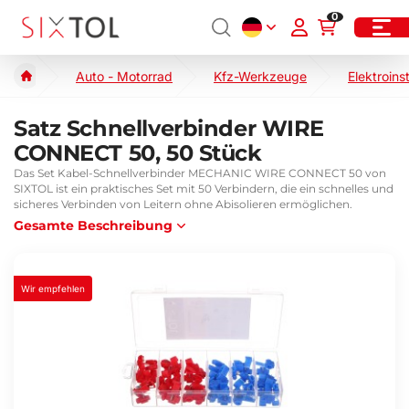
0
Auto - Motorrad
Kfz-Werkzeuge
Elektroins
Satz Schnellverbinder WIRE
CONNECT 50, 50 Stück
Das Set Kabel-Schnellverbinder MECHANIC WIRE CONNECT 50 von
SIXTOL ist ein praktisches Set mit 50 Verbindern, die ein schnelles und
sicheres Verbinden von Leitern ohne Abisolieren ermöglichen.
Gesamte Beschreibung
Wir empfehlen