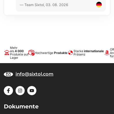
— Team Sixtol, 03. 08. 2026
Mehr
Off
als
4 000
Starke
internationale
Hochwertige
Produkte
An
Produkte auf
Präsenz
fü
Lager
info@sixtol.com
Dokumente