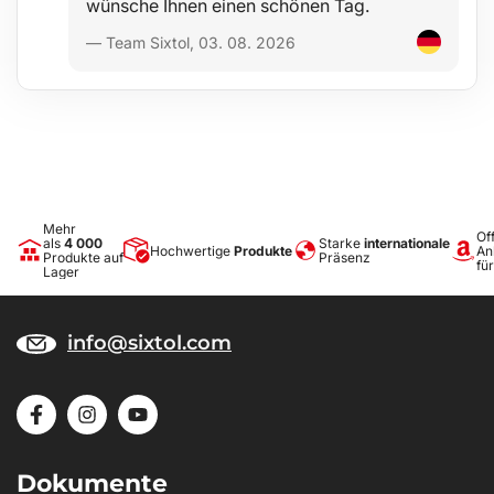
wünsche Ihnen einen schönen Tag.
— Team Sixtol, 03. 08. 2026
Mehr
Off
als
4 000
Starke
internationale
Hochwertige
Produkte
An
Produkte auf
Präsenz
fü
Lager
info@sixtol.com
Dokumente