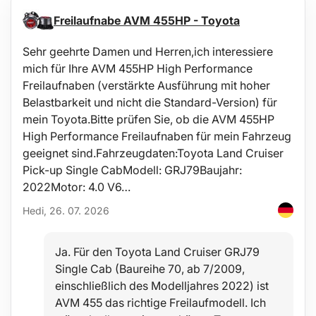
Technische Daten:
Freilaufnabe AVM 455HP - Toyota
Material: Zink, Kunststoff
Sehr geehrte Damen und Herren,ich interessiere
Typ: Standard 19 mm (APR, ATC, ATO, ATS)
Abmessungen: 19 x 19 x 5 mm
mich für Ihre AVM 455HP High Performance
Anzahl: 100 St.
Freilaufnaben (verstärkte Ausführung mit hoher
Belastbarkeit und nicht die Standard-Version) für
mein Toyota.Bitte prüfen Sie, ob die AVM 455HP
High Performance Freilaufnaben für mein Fahrzeug
geeignet sind.Fahrzeugdaten:Toyota Land Cruiser
Pick-up Single CabModell: GRJ79Baujahr:
2022Motor: 4.0 V6…
Hedi, 26. 07. 2026
Ja. Für den Toyota Land Cruiser GRJ79
Single Cab (Baureihe 70, ab 7/2009,
einschließlich des Modelljahres 2022) ist
AVM 455 das richtige Freilaufmodell. Ich