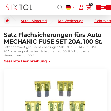
0
Auto - Motorrad
Kfz-Werkzeuge
Elektroins
Satz Flachsicherungen fürs Auto
MECHANIC FUSE SET 20A, 100 St.
Satz hochwertiger Flachsicherungen SIXTOL MECHANIC FUSE SET
20A in einer praktischen Schachtel mit 100 Stück und einem
Nennstrom von 20 A.
Gesamte Beschreibung