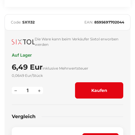
Code:
SX1132
EAN:
8595697702044
Die Ware kann beim Verkäufer Sixtol erworben
werden
Auf Lager
6,49 Eur
inklusive Mehrwertsteuer
0,0649 Eur/Stück
–
+
Kaufen
Vergleich