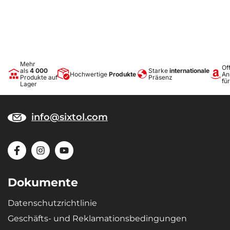
Mehr
Off
als
4 000
Starke
internationale
Hochwertige
Produkte
An
Produkte auf
Präsenz
fü
Lager
info@sixtol.com
Dokumente
Datenschutzrichtlinie
Geschäfts- und Reklamationsbedingungen