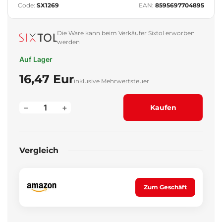
Code:
SX1269
EAN:
8595697704895
Die Ware kann beim Verkäufer Sixtol erworben
werden
Auf Lager
16,47 Eur
inklusive Mehrwertsteuer
–
+
Kaufen
Vergleich
Zum Geschäft