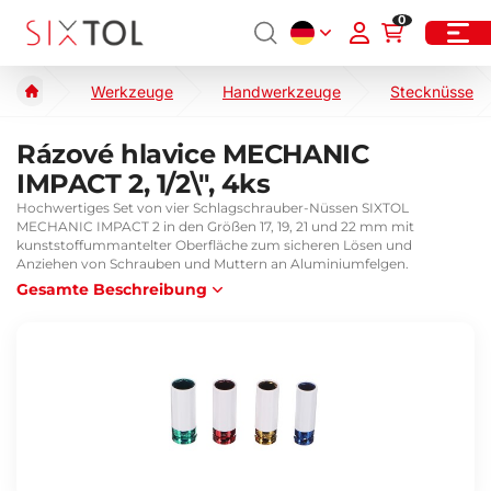
0
Werkzeuge
Handwerkzeuge
Stecknüsse
Rázové hlavice MECHANIC
IMPACT 2, 1/2\", 4ks
Hochwertiges Set von vier Schlagschrauber-Nüssen SIXTOL
MECHANIC IMPACT 2 in den Größen 17, 19, 21 und 22 mm mit
kunststoffummantelter Oberfläche zum sicheren Lösen und
Anziehen von Schrauben und Muttern an Aluminiumfelgen.
Gesamte Beschreibung