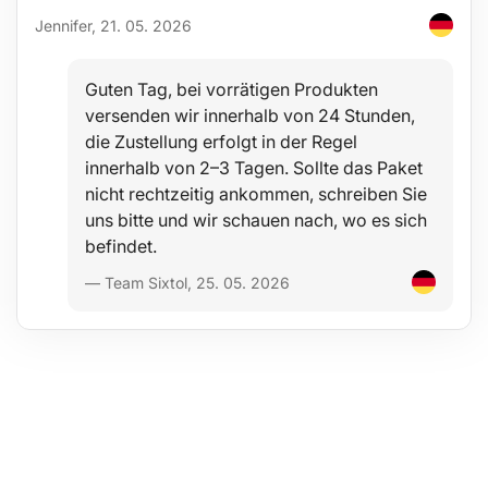
Jennifer, 21. 05. 2026
1x Nuss Größe 17 mm
1x Nuss Größe 19 mm
1x Nuss Größe 21 mm
1x Nuss Größe 22 mm
Guten Tag, bei vorrätigen Produkten
Kunststoffkoffer
versenden wir innerhalb von 24 Stunden,
Technické parametry:
die Zustellung erfolgt in der Regel
innerhalb von 2–3 Tagen. Sollte das Paket
Größen der Nüsse: 17, 19, 21, 22 mm
Antrieb: 1/2"
nicht rechtzeitig ankommen, schreiben Sie
Länge der Nüsse: 78 mm
uns bitte und wir schauen nach, wo es sich
Material: besonders widerstandsfähiger Chrom-Molybdän-Stahl
befindet.
(CrMo)
Set-Abmessungen:
— Team Sixtol, 25. 05. 2026
Gewicht