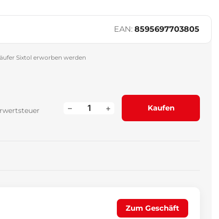
EAN:
8595697703805
äufer Sixtol erworben werden
–
+
Kaufen
rwertsteuer
Zum Geschäft