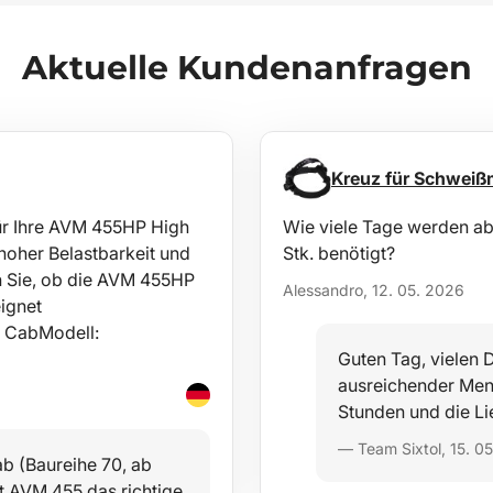
Aktuelle Kundenanfragen
Kreuz für Schweiß
für Ihre AVM 455HP High
Wie viele Tage werden ab 
hoher Belastbarkeit und
Stk. benötigt?
en Sie, ob die AVM 455HP
Alessandro, 12. 05. 2026
ignet
e CabModell:
Guten Tag, vielen D
ausreichender Meng
Stunden und die Li
— Team Sixtol, 15. 0
b (Baureihe 70, ab
st AVM 455 das richtige