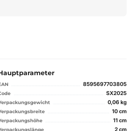
Hauptparameter
8595697703805
EAN
SX2025
Code
0,06 kg
Verpackungsgewicht
10 cm
Verpackungsbreite
11 cm
Verpackungshöhe
2 cm
Verpackungslänge