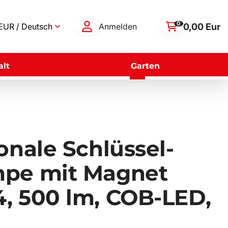
0
0,00 Eur
EUR / Deutsch
Anmelden
lt
Garten
onale Schlüssel-
mpe mit Magnet
, 500 lm, COB-LED,