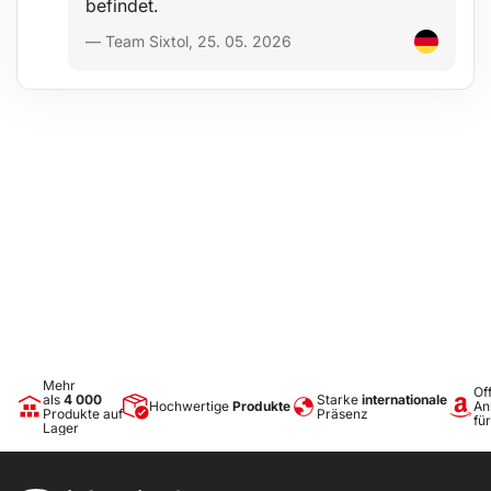
befindet.
— Team Sixtol, 25. 05. 2026
Mehr
Off
als
4 000
Starke
internationale
Hochwertige
Produkte
An
Produkte auf
Präsenz
fü
Lager