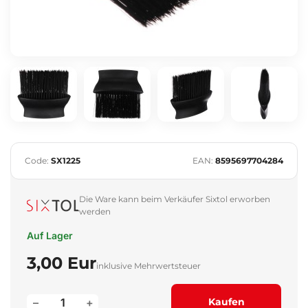
Code:
SX1225
EAN:
8595697704284
Die Ware kann beim Verkäufer Sixtol erworben
werden
Auf Lager
3,00 Eur
inklusive Mehrwertsteuer
–
+
Kaufen