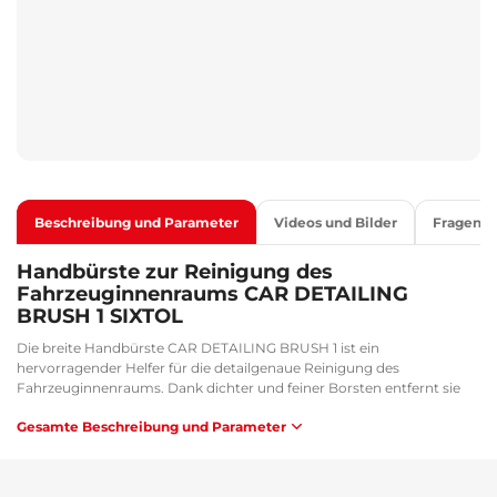
Beschreibung und Parameter
Videos und Bilder
Fragen
Handbürste zur Reinigung des
Fahrzeuginnenraums CAR DETAILING
BRUSH 1 SIXTOL
Die breite Handbürste CAR DETAILING BRUSH 1 ist ein
hervorragender Helfer für die detailgenaue Reinigung des
Fahrzeuginnenraums. Dank dichter und feiner Borsten entfernt sie
Staub und Schmutz effizient von Oberflächen wie Armaturenbrett,
Gesamte Beschreibung und Parameter
Türverkleidungen oder Bedienelementen, ohne diese zu beschädigen.
Die breite Form ermöglicht das Abdecken größerer Flächen mit
einem Zug, was Zeit spart und die Pflege des Innenraums erleichtert.