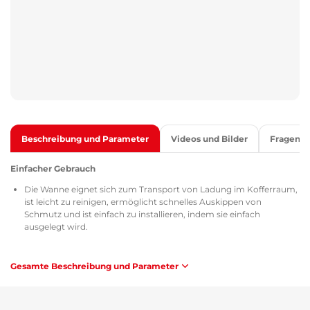
Beschreibung und Parameter
Videos und Bilder
Fragen
Einfacher Gebrauch
Die Wanne eignet sich zum Transport von Ladung im Kofferraum,
ist leicht zu reinigen, ermöglicht schnelles Auskippen von
Schmutz und ist einfach zu installieren, indem sie einfach
ausgelegt wird.
Qualität
Gesamte Beschreibung und Parameter
Alle Kofferraumwannen sind mit dem Zertifikat TÜV Süd Czech,
einem Sicherheits- und Stoffdatenblatt (MSDS), einer
Homologation gemäß den Richtlinien der Tschechischen