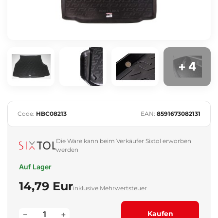
+ 4
Code:
HBC08213
EAN:
8591673082131
Die Ware kann beim Verkäufer Sixtol erworben
werden
Auf Lager
14,79 Eur
inklusive Mehrwertsteuer
–
+
Kaufen