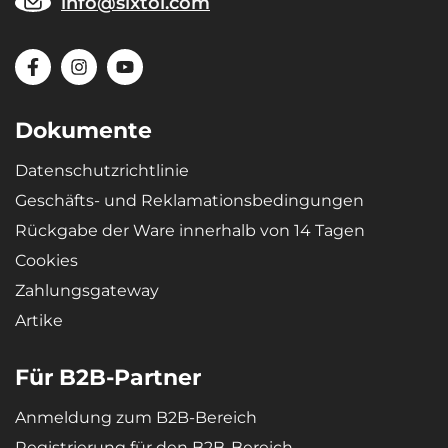
info@sixtol.com
Design
Modernes Design sorgt für problemlose Anwendung und ein
elegantes Aussehen im jeweiligen Fahrzeugtyp.
Materialien
Dokumente
Recycelbares, hoch belastbares und qualitativ hochwertiges
Material – mikroporöses Gummi SBR verleiht den Wannen
Datenschutzrichtlinie
extreme Elastizität, sodass sich die Wanne nach dem Biegen (z. B.
bei der Lagerung) wieder in ihre ursprüngliche Form zurückdehnt.
Geschäfts- und Reklamationsbedingungen
Rückgabe der Ware innerhalb von 14 Tagen
Cookies
Zahlungsgateway
Artike
Für B2B-Partner
Anmeldung zum B2B-Bereich
Registrierung für den B2B-Bereich