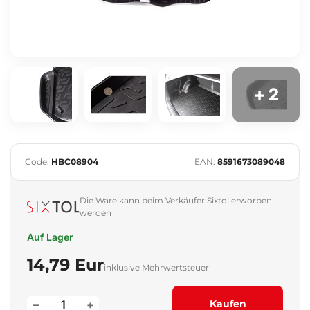
+ 2
Code:
HBC08904
EAN:
8591673089048
Die Ware kann beim Verkäufer Sixtol erworben
werden
Auf Lager
14,79 Eur
inklusive Mehrwertsteuer
–
+
Kaufen