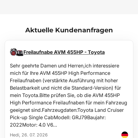
Europäischen Union ATEST 8SD 3401 versehen und erfüllen
hinsichtlich Brennbarkeit die Anforderungen der Methodik ZM-
A/10.70 (Tschechische Republik / Europäische Union).
Aktuelle Kundenanfragen
Pflege
Die Wanne ist leicht zu reinigen und für die Standardpflege mit
üblichen Reinigungsmitteln ausgelegt (z. B. Waschen mit
lauwarmem Wasser und einem nicht-aggressiven, nicht
Freilaufnabe AVM 455HP - Toyota
scheuernden Spülmittel o. Ä.). Die Reinigung kann problemlos
außerhalb des Fahrzeugs, z. B. mit einem Gartenschlauch,
Sehr geehrte Damen und Herren,ich interessiere
vorgenommen werden.
mich für Ihre AVM 455HP High Performance
Freilaufnaben (verstärkte Ausführung mit hoher
Stabilität
Belastbarkeit und nicht die Standard-Version) für
Die Materialqualität ermöglicht den Einsatz der Wanne in einem
mein Toyota.Bitte prüfen Sie, ob die AVM 455HP
weiten Temperaturbereich von -60°C bis +80°C und bietet zudem
eine erhebliche Beständigkeit gegen Materialalterung durch UV-
High Performance Freilaufnaben für mein Fahrzeug
Strahlung.
geeignet sind.Fahrzeugdaten:Toyota Land Cruiser
Pick-up Single CabModell: GRJ79Baujahr:
Sicherheit
2022Motor: 4.0 V6…
Das hypoallergene Material erlaubt die beliebige Verwendung in
Hedi, 26. 07. 2026
jedem Fahrzeug ohne gesundheitliche Risiken.