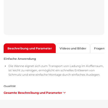
Beschreibung und Parameter
Videos und Bilder
Fragen
Einfache Anwendung
Die Wanne eignet sich zum Transport von Ladung im Kofferraum,
ist leicht zu reinigen, ermöglicht ein schnelles Entleeren von
Schmutz und eine einfache Montage durch einfaches Auslegen.
Qualität
Gesamte Beschreibung und Parameter
Alle Kofferraumwannen sind mit dem Zertifikat TÜV Süd Czech,
mit einem Zertifikat über Zusammensetzung und Sicherheit des
verwendeten Materials MSDS sowie mit einer Homologation
gemäß den Richtlinien der Tschechischen Republik /