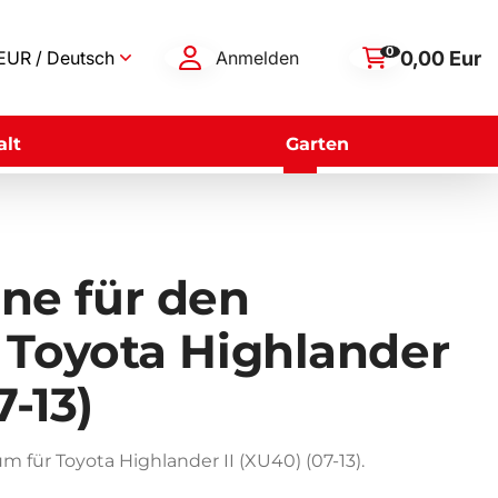
0
0,00 Eur
EUR / Deutsch
Anmelden
lt
Garten
e für den
 Toyota Highlander
7-13)
für Toyota Highlander II (XU40) (07-13).