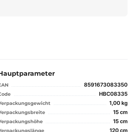
Hauptparameter
8591673083350
EAN
HBC08335
Code
1,00 kg
Verpackungsgewicht
15 cm
Verpackungsbreite
15 cm
Verpackungshöhe
120 cm
Verpackungslänge