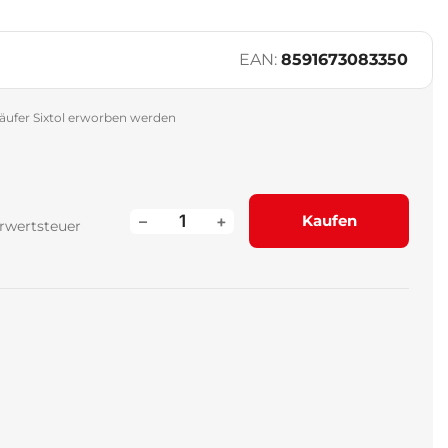
EAN:
8591673083350
äufer Sixtol erworben werden
–
+
Kaufen
rwertsteuer