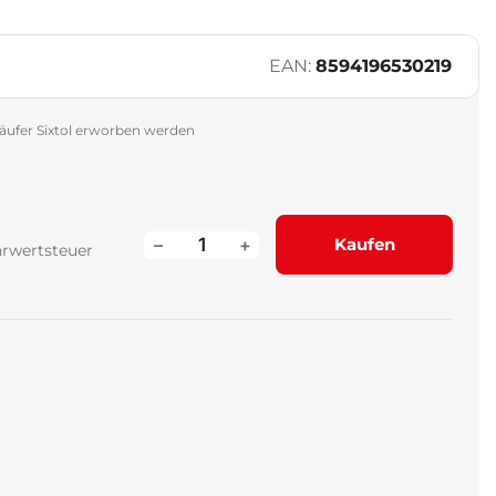
EAN:
8594196530219
äufer Sixtol erworben werden
–
+
Kaufen
hrwertsteuer