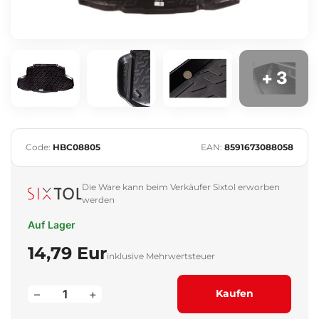
+ 3
Code:
HBC08805
EAN:
8591673088058
Die Ware kann beim Verkäufer Sixtol erworben
werden
Auf Lager
14,79 Eur
inklusive Mehrwertsteuer
–
+
Kaufen