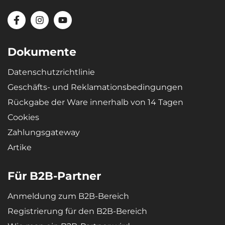
Fahrzeugtyp.
Materialien
Recycelbares, hochresistentes und qualitativ hochwertiges
Dokumente
Material – mikroporöser SBR-Gummi verleiht den Wannen
extreme Elastizität, sodass sich die Wanne nach dem Biegen (z. B.
Datenschutzrichtlinie
bei der Lagerung) wieder in ihre ursprüngliche Form zurückstellt.
Geschäfts- und Reklamationsbedingungen
Rückgabe der Ware innerhalb von 14 Tagen
Cookies
Zahlungsgateway
Artike
Für B2B-Partner
Anmeldung zum B2B-Bereich
Registrierung für den B2B-Bereich