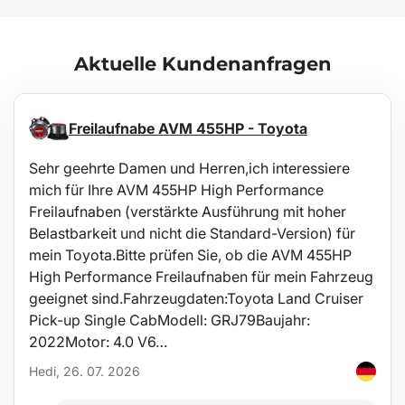
die Anforderungen der Methodik ZM-A/10.70 (Tschechische
Republik / Europäische Union).
Aktuelle Kundenanfragen
Pflege
Die Wanne ist leicht abwaschbar und für die Standardpflege mit
üblichen Reinigungsmitteln geeignet (z. B. Waschen mit
lauwarmem Wasser und nicht-aggressivem, nicht scheuerndem
Freilaufnabe AVM 455HP - Toyota
Spülmittel o.Ä.). Die Reinigung kann problemlos außerhalb des
Fahrzeugs z. B. mit einem Gartenschlauch erfolgen.
Sehr geehrte Damen und Herren,ich interessiere
mich für Ihre AVM 455HP High Performance
Stabilität
Freilaufnaben (verstärkte Ausführung mit hoher
Die Materialqualität ermöglicht den Einsatz der Wanne in einem
Belastbarkeit und nicht die Standard-Version) für
weiten Temperaturbereich von -60°C bis +80°C und bietet
mein Toyota.Bitte prüfen Sie, ob die AVM 455HP
außerdem eine hohe Beständigkeit gegen Alterung durch UV-
Strahlung.
High Performance Freilaufnaben für mein Fahrzeug
geeignet sind.Fahrzeugdaten:Toyota Land Cruiser
Sicherheit
Pick-up Single CabModell: GRJ79Baujahr:
2022Motor: 4.0 V6…
Das hypoallergene Material erlaubt den uneingeschränkten
Einsatz in jedem Fahrzeug ohne gesundheitliche Risiken.
Hedi, 26. 07. 2026
Schutz