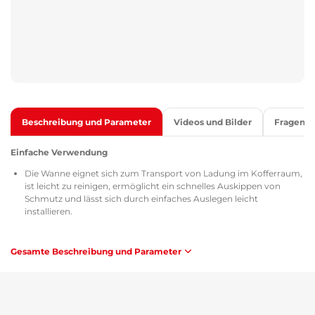
Beschreibung und Parameter
Videos und Bilder
Fragen
Einfache Verwendung
Die Wanne eignet sich zum Transport von Ladung im Kofferraum,
ist leicht zu reinigen, ermöglicht ein schnelles Auskippen von
Schmutz und lässt sich durch einfaches Auslegen leicht
installieren.
Qualität
Gesamte Beschreibung und Parameter
Alle Kofferraumwannen sind mit dem Zertifikat TÜV Süd Czech,
dem Sicherheitsdatenblatt MSDS, der Homologation gemäß den
Richtlinien der Tschechischen Republik / Europäischen Union
ATEST 8SD 3401 versehen und erfüllen in Bezug auf Brennbarkeit