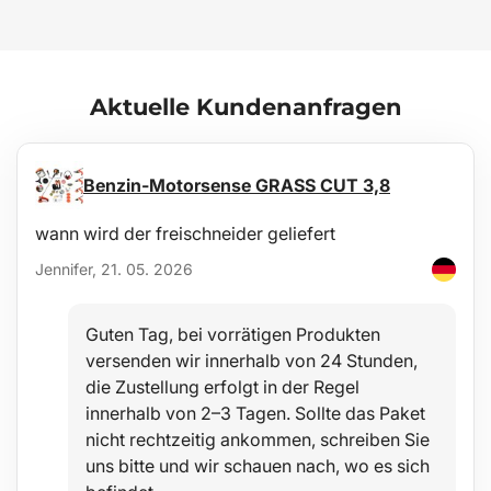
den Richtlinien der Tschechischen Republik / Europäischen Union
ATEST 8SD 3401 versehen und erfüllen in Bezug auf Brennbarkeit
die Anforderungen der Methodik ZM-A/10.70 (Tschechische
Republik / Europäische Union).
Aktuelle Kundenanfragen
Pflege
Die Wanne ist leicht abwaschbar und für die Standardpflege mit
üblichen Reinigungsmitteln geeignet (z. B. Waschen mit
Benzin-Motorsense GRASS CUT 3,8
lauwarmem Wasser und einem nicht-aggressiven, nicht
scheuernden Spülmittel o. Ä.). Die Reinigung kann problemlos
wann wird der freischneider geliefert
außerhalb des Fahrzeugs z. B. mit einem Gartenschlauch
durchgeführt werden.
Jennifer, 21. 05. 2026
Stabilität
Guten Tag, bei vorrätigen Produkten
Die Materialqualität ermöglicht den Einsatz der Wanne in einem
versenden wir innerhalb von 24 Stunden,
weiten Temperaturbereich von -60°C bis +80°C und bietet
außerdem eine hohe Beständigkeit gegen Materialalterung durch
die Zustellung erfolgt in der Regel
UV-Strahlung.
innerhalb von 2–3 Tagen. Sollte das Paket
nicht rechtzeitig ankommen, schreiben Sie
Sicherheit
uns bitte und wir schauen nach, wo es sich
Das hypoallergene Material ermöglicht eine beliebige Verwendung