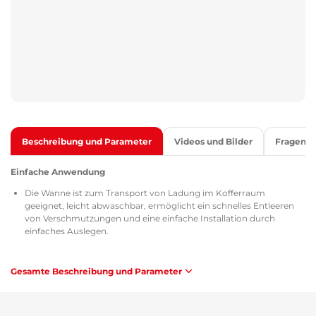
Beschreibung und Parameter
Videos und Bilder
Fragen
Einfache Anwendung
Die Wanne ist zum Transport von Ladung im Kofferraum
geeignet, leicht abwaschbar, ermöglicht ein schnelles Entleeren
von Verschmutzungen und eine einfache Installation durch
einfaches Auslegen.
Qualität
Gesamte Beschreibung und Parameter
Alle Kofferraumwannen sind mit dem Zertifikat TÜV Süd Czech,
dem Sicherheitsdatenblatt MSDS zur Zusammensetzung und
Sicherheit des verwendeten Materials, der Homologation gemäß