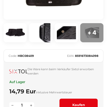
+ 4
Code:
HBC08409
EAN:
8591673084098
Die Ware kann beim Verkäufer Sixtol erworben
werden
Auf Lager
14,79 Eur
inklusive Mehrwertsteuer
–
+
Kaufen