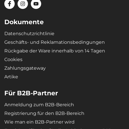
Materialien
Recycelbares, hochbeständiges und hochwertiges Material –
mikroporöser SBR-Gummi sorgt für extreme Flexibilität, sodass
Dokumente
die Wanne nach dem Biegen (z. B. bei Lagerung) wieder ihre
ursprüngliche Form annimmt.
Datenschutzrichtlinie
Geschäfts- und Reklamationsbedingungen
Rückgabe der Ware innerhalb von 14 Tagen
Cookies
Zahlungsgateway
Artike
Für B2B-Partner
Anmeldung zum B2B-Bereich
Registrierung für den B2B-Bereich
Wie man ein B2B-Partner wird