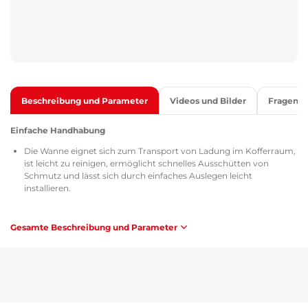
Beschreibung und Parameter
Videos und Bilder
Fragen
Einfache Handhabung
Die Wanne eignet sich zum Transport von Ladung im Kofferraum,
ist leicht zu reinigen, ermöglicht schnelles Ausschütten von
Schmutz und lässt sich durch einfaches Auslegen leicht
installieren.
Qualität
Gesamte Beschreibung und Parameter
Alle Kofferraumwannen sind TÜV Süd Czech zertifiziert, verfügen
über ein MSDS-Zertifikat zur Materialzusammensetzung und -
sicherheit, sind gemäß den Richtlinien der Tschechischen
Republik / der EU (ATEST 8SD 3401) homologiert und erfüllen die
Anforderungen der Brennbarkeitsmethode ZM-A/10.70
(Tschechische Republik / Europäische Union).