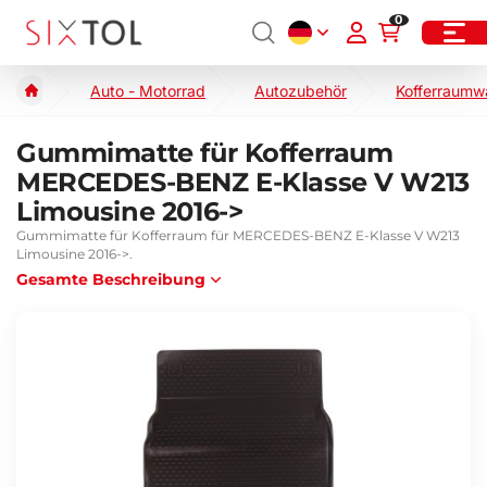
0
Auto - Motorrad
Autozubehör
Kofferraumw
Gummimatte für Kofferraum
MERCEDES-BENZ E-Klasse V W213
Limousine 2016->
Gummimatte für Kofferraum für MERCEDES-BENZ E-Klasse V W213
Limousine 2016->.
Gesamte Beschreibung