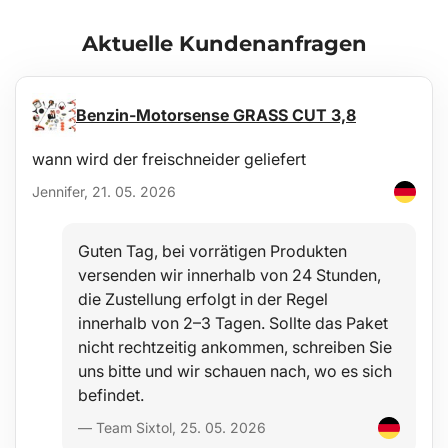
Aktuelle Kundenanfragen
Pflege
Die Wanne ist leicht zu reinigen und für die Standardpflege mit
gängigen Reinigungsmitteln geeignet (z. B. Reinigung mit
lauwarmem Wasser und einem nicht aggressiven, nicht
Benzin-Motorsense GRASS CUT 3,8
scheuernden Reinigungsmittel). Die Reinigung kann problemlos
außerhalb des Fahrzeugs mit einem Gartenschlauch erfolgen.
wann wird der freischneider geliefert
Jennifer, 21. 05. 2026
Stabilität
Die Materialqualität ermöglicht den Einsatz der Wanne in einem
breiten Temperaturbereich von -60°C bis +80°C sowie eine hohe
Guten Tag, bei vorrätigen Produkten
Widerstandsfähigkeit gegenüber Materialalterung durch UV-
versenden wir innerhalb von 24 Stunden,
Strahlung.
die Zustellung erfolgt in der Regel
innerhalb von 2–3 Tagen. Sollte das Paket
Sicherheit
nicht rechtzeitig ankommen, schreiben Sie
Das hypoallergene Material erlaubt eine uneingeschränkte
uns bitte und wir schauen nach, wo es sich
Nutzung in jedem Fahrzeug ohne Gesundheitsrisiken.
befindet.
Schutz
— Team Sixtol, 25. 05. 2026