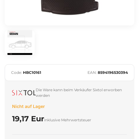
Code:
HBC10161
EAN:
8594196530394
Die Ware kann beim Verkäufer Sixtol erworben
werden
Nicht auf Lager
19,17 Eur
inklusive Mehrwertsteuer