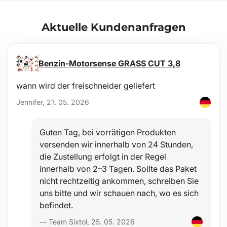
Republik / Europäische Union).
Aktuelle Kundenanfragen
Pflege
Die Wanne ist leicht abwaschbar und für die Standardpflege mit
üblichen Reinigungsmitteln geeignet (z. B. Waschen mit
lauwarmem Wasser und nicht-aggressivem, nicht scheuerndem
Benzin-Motorsense GRASS CUT 3,8
Spülmittel o.Ä.). Die Reinigung kann problemlos außerhalb des
Fahrzeugs z. B. mit einem Gartenschlauch erfolgen.
wann wird der freischneider geliefert
Jennifer, 21. 05. 2026
Stabilität
Die Materialqualität ermöglicht den Einsatz der Wanne in einem
weiten Temperaturbereich von -60°C bis +80°C und bietet
Guten Tag, bei vorrätigen Produkten
außerdem eine hohe Beständigkeit gegen Alterung durch UV-
versenden wir innerhalb von 24 Stunden,
Strahlung.
die Zustellung erfolgt in der Regel
innerhalb von 2–3 Tagen. Sollte das Paket
Sicherheit
nicht rechtzeitig ankommen, schreiben Sie
Das hypoallergene Material erlaubt den uneingeschränkten
uns bitte und wir schauen nach, wo es sich
Einsatz in jedem Fahrzeug ohne gesundheitliche Risiken.
befindet.
Schutz
— Team Sixtol, 25. 05. 2026