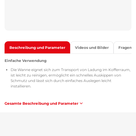
Beschreibung und Parameter
Videos und Bilder
Fragen
Einfache Verwendung
Die Wanne eignet sich zum Transport von Ladung im Kofferraum,
ist leicht zu reinigen, ermöglicht ein schnelles Auskippen von
Schmutz und lässt sich durch einfaches Auslegen leicht
installieren.
Qualität
Gesamte Beschreibung und Parameter
Alle Kofferraumwannen sind mit dem Zertifikat TÜV Süd Czech,
dem Sicherheitsdatenblatt MSDS, der Homologation gemäß den
Richtlinien der Tschechischen Republik / Europäischen Union
ATEST 8SD 3401 versehen und erfüllen in Bezug auf Brennbarkeit
die Anforderungen der Methodik ZM-A/10.70 (Tschechische