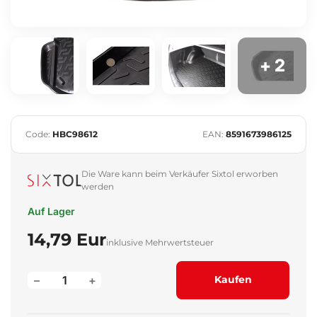
+ 2
Code:
HBC98612
EAN:
8591673986125
Die Ware kann beim Verkäufer Sixtol erworben
werden
Auf Lager
14,79 Eur
inklusive Mehrwertsteuer
–
+
Kaufen