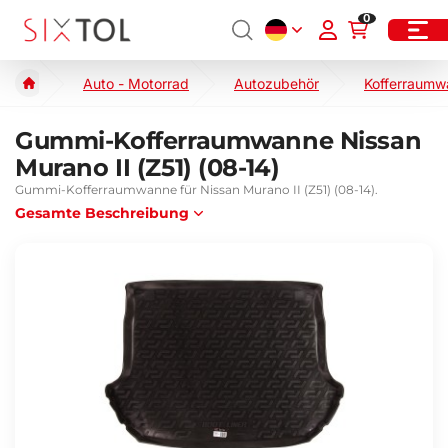
0
Auto - Motorrad
Autozubehör
Kofferraumw
Gummi-Kofferraumwanne Nissan
Murano II (Z51) (08-14)
Gummi-Kofferraumwanne für Nissan Murano II (Z51) (08-14).
Gesamte Beschreibung