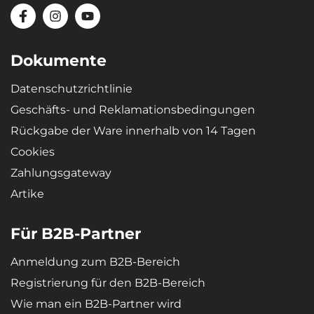
Materialien
Recycelbares, hochresistentes und qualitativ hochwertiges
Dokumente
Material – mikroporöser SBR-Gummi verleiht den Wannen
extreme Elastizität, sodass sich die Wanne nach dem Biegen (z. B.
Datenschutzrichtlinie
bei der Lagerung) wieder in ihre ursprüngliche Form zurückstellt.
Geschäfts- und Reklamationsbedingungen
Rückgabe der Ware innerhalb von 14 Tagen
Cookies
Zahlungsgateway
Artike
Für B2B-Partner
Anmeldung zum B2B-Bereich
Registrierung für den B2B-Bereich
Wie man ein B2B-Partner wird