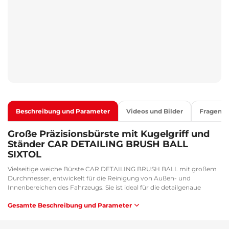
Beschreibung und Parameter
Videos und Bilder
Fragen
Große Präzisionsbürste mit Kugelgriff und
Ständer CAR DETAILING BRUSH BALL
SIXTOL
Vielseitige weiche Bürste CAR DETAILING BRUSH BALL mit großem
Durchmesser, entwickelt für die Reinigung von Außen- und
Innenbereichen des Fahrzeugs. Sie ist ideal für die detailgenaue
Reinigung von Falten und kleineren Bereichen, einschließlich
Gesamte Beschreibung und Parameter
Kühlergrills und Stoßfängern, sowie für die Pflege polierter und
aluminiumfarbener Felgen. Im Innenraum hilft sie bei der Reinigung
von Oberflächen aus verschiedenen Materialien. Die Bürste ist mit