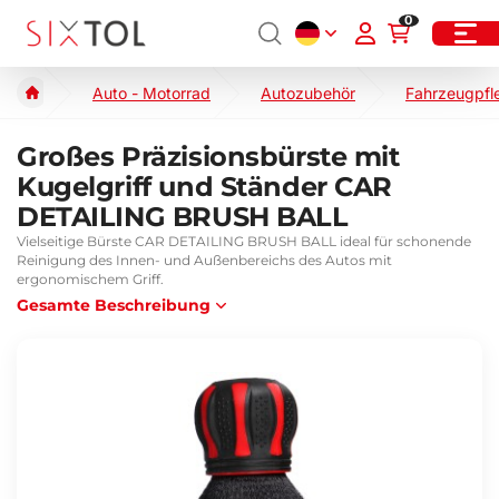
0
Auto - Motorrad
Autozubehör
Fahrzeugpfl
Großes Präzisionsbürste mit
Kugelgriff und Ständer CAR
DETAILING BRUSH BALL
Vielseitige Bürste CAR DETAILING BRUSH BALL ideal für schonende
Reinigung des Innen- und Außenbereichs des Autos mit
ergonomischem Griff.
Gesamte Beschreibung