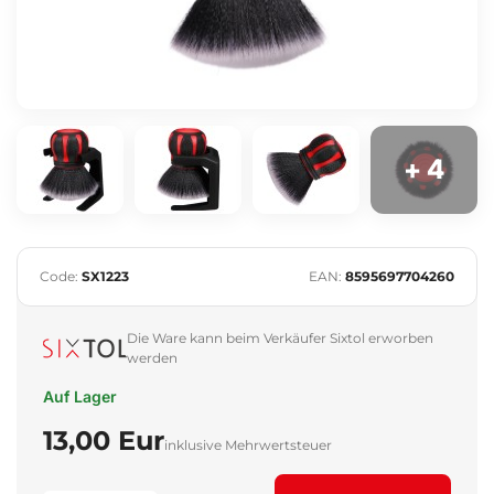
+ 4
Code:
SX1223
EAN:
8595697704260
Die Ware kann beim Verkäufer Sixtol erworben
werden
Auf Lager
13,00 Eur
inklusive Mehrwertsteuer