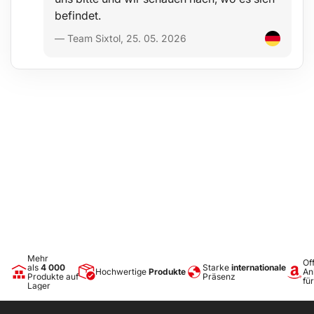
befindet.
— Team Sixtol, 25. 05. 2026
Mehr
Off
als
4 000
Starke
internationale
Hochwertige
Produkte
An
Produkte auf
Präsenz
fü
Lager