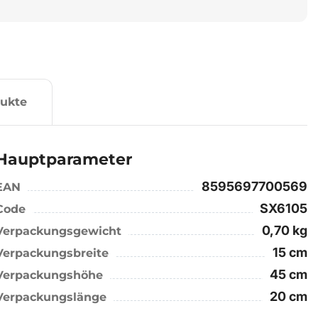
ukte
Hauptparameter
8595697700569
EAN
SX6105
Code
0,70 kg
Verpackungsgewicht
15 cm
Verpackungsbreite
45 cm
Verpackungshöhe
20 cm
Verpackungslänge