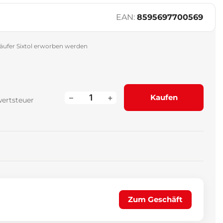
EAN:
8595697700569
äufer Sixtol erworben werden
–
+
Kaufen
wertsteuer
Zum Geschäft