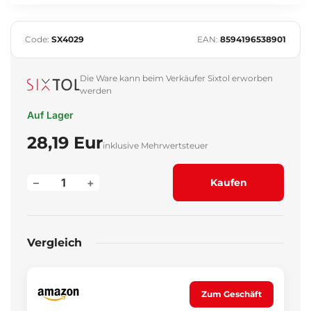
Code:
SX4029
EAN:
8594196538901
Die Ware kann beim Verkäufer Sixtol erworben
werden
Auf Lager
28,19 Eur
inklusive Mehrwertsteuer
–
+
Kaufen
Vergleich
Zum Geschäft