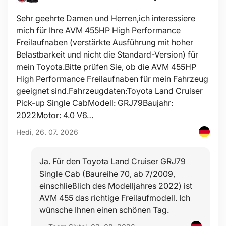
Großes Tankvolumen
Für den Betrieb dieses Diffusors wird kein Wattestäbchen
Sehr geehrte Damen und Herren,ich interessiere
benötigt
mich für Ihre AVM 455HP High Performance
Technische Daten:
Freilaufnaben (verstärkte Ausführung mit hoher
Tankvolumen: 500 ml
Belastbarkeit und nicht die Standard-Version) für
Betriebsspannung: DC 24V/0,5A / 220-240V 50/60Hz
mein Toyota.Bitte prüfen Sie, ob die AVM 455HP
Leistung: 12 W
Ultraschallfrequenz: 2,4 MHz
High Performance Freilaufnaben für mein Fahrzeug
Abmessungen: 12,5 x 20 x 20 cm
geeignet sind.Fahrzeugdaten:Toyota Land Cruiser
Verdunstungsrate: 45-60 ml/h
Pick-up Single CabModell: GRJ79Baujahr:
Reichweite: 12-20 m²
Geräuschpegel: 35 dB
2022Motor: 4.0 V6…
Material: PP (Polypropylen), ABS
Hedi, 26. 07. 2026
Betriebsmodi: 1H, 2H, 3H, ON Dauerbetrieb
Länge des Netzkabels: 156,5 cm
Farbe: rotes Holz
Ja. Für den Toyota Land Cruiser GRJ79
Lieferumfang:
Single Cab (Baureihe 70, ab 7/2009,
1x Diffusor
einschließlich des Modelljahres 2022) ist
1x Messbecher für Wasser
AVM 455 das richtige Freilaufmodell. Ich
1x Netzadapter
1x Reinigungsbürstchen
wünsche Ihnen einen schönen Tag.
Anwendung: