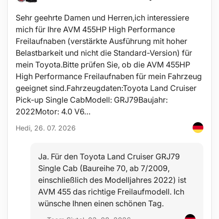
Großes Tankvolumen
Für den Betrieb dieses Diffusors ist kein Wattestäbchen
Sehr geehrte Damen und Herren,ich interessiere
erforderlich
mich für Ihre AVM 455HP High Performance
Technische Daten:
Freilaufnaben (verstärkte Ausführung mit hoher
Tankvolumen: 500 ml
Belastbarkeit und nicht die Standard-Version) für
Betriebsspannung: DC 24 V/0,6 A / 110-240 V 50/60 Hz
mein Toyota.Bitte prüfen Sie, ob die AVM 455HP
Leistung: 12 W
Ultraschallfrequenz: 2,4 MHz
High Performance Freilaufnaben für mein Fahrzeug
Abmessungen: 16,5 x 17 x 17 cm
geeignet sind.Fahrzeugdaten:Toyota Land Cruiser
Verdunstung: 45-60 ml/h
Pick-up Single CabModell: GRJ79Baujahr:
Reichweite: 12-20 m2
Geräuschpegel: 35 dB
2022Motor: 4.0 V6…
Material: PP (Polypropylen), ABS
Hedi, 26. 07. 2026
Betriebsmodi: 1H, 3H, 6H, ON Dauerbetrieb
Kabellänge: 160 cm
Farbe: Weißholz
Ja. Für den Toyota Land Cruiser GRJ79
Lieferumfang:
Single Cab (Baureihe 70, ab 7/2009,
1x Diffusor
einschließlich des Modelljahres 2022) ist
1x Messbecher
AVM 455 das richtige Freilaufmodell. Ich
1x Netzadapter
1x Reinigungsbürstchen
wünsche Ihnen einen schönen Tag.
Anwendung: