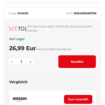
Code:
SX4020
EAN:
8594196538796
Die Ware kann beim Verkäufer Sixtol erworben
werden
Auf Lager
26,99 Eur
inklusive Mehrwertsteuer
–
+
Kaufen
Vergleich
Zum Geschäft