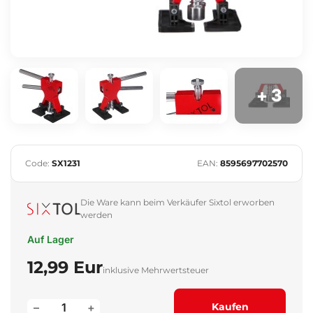
+ 3
Code:
SX1231
EAN:
8595697702570
Die Ware kann beim Verkäufer Sixtol erworben
werden
Auf Lager
12,99 Eur
inklusive Mehrwertsteuer
–
+
Kaufen