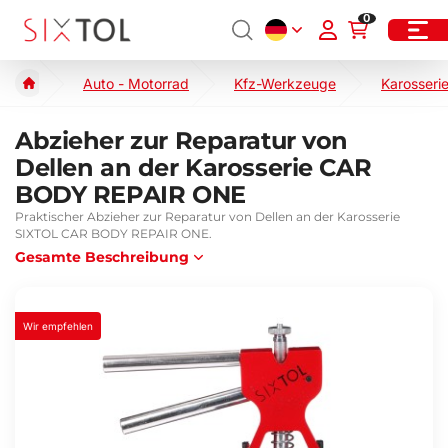
0
Auto - Motorrad
Kfz-Werkzeuge
Karosseri
Abzieher zur Reparatur von
Dellen an der Karosserie CAR
BODY REPAIR ONE
Praktischer Abzieher zur Reparatur von Dellen an der Karosserie
SIXTOL CAR BODY REPAIR ONE.
Gesamte Beschreibung
Wir empfehlen