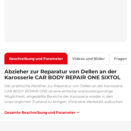
Beschreibung und Parameter
Videos und Bilder
Fragen
Abzieher zur Reparatur von Dellen an der
Karosserie CAR BODY REPAIR ONE SIXTOL
Der praktische Abzieher zur Reparatur von Dellen an der Karosserie
CAR BODY REPAIR ONE ist eine einfache und kostengünstige
Möglichkeit, eingedellte Bereiche der Karosserie wieder in den
ursprünglichen Zustand zu bringen, ohne eine Werkstatt aufsuchen
zu müssen. Je nach Größe der Delle wählen Sie die passende Größe
und Form des Kunststoffaufsatzes, den Sie mit der Heißklebepistole
Gesamte Beschreibung und Parameter
an der betroffenen Stelle befestigen. Die Farbe des Heißklebesticks
wählen Sie entsprechend der Lackfarbe der Karosserie. Die
Heißklebepistole ist nicht im Lieferumfang enthalten. Nach dem