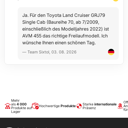
Ja. Für den Toyota Land Cruiser GRJ79
Single Cab (Baureihe 70, ab 7/2009,
einschließlich des Modelljahres 2022) ist
AVM 455 das richtige Freilaufmodell. Ich
wünsche Ihnen einen schönen Tag.
— Team Sixtol, 03. 08. 2026
Mehr
Off
als
4 000
Starke
internationale
Hochwertige
Produkte
An
Produkte auf
Präsenz
fü
Lager