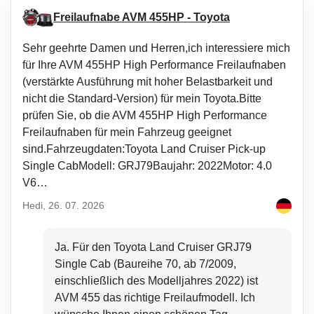
Schutz
Freilaufnabe AVM 455HP - Toyota
Vorteil dieser Matten ist ein erhöhter Rand, der den Fahrzeuginnenraum
vor dem Verschütten loser Stoffe (Sand, Erde) oder dem Eindringen von
Sehr geehrte Damen und Herren,ich interessiere mich
Flüssigkeiten (Wasser), Schmutz, Staub, Schnee etc. schützt. Sie sind
für Ihre AVM 455HP High Performance Freilaufnaben
beständig gegen das Durchsickern von Ölen, Benzin und teilweise auch
gegen Elektrolyt aus Batterien.
(verstärkte Ausführung mit hoher Belastbarkeit und
nicht die Standard-Version) für mein Toyota.Bitte
Komfort
prüfen Sie, ob die AVM 455HP High Performance
Freilaufnaben für mein Fahrzeug geeignet
Ein unangenehmes Verrutschen der Matten auf dem Fahrzeugboden
oder das Zusammenraffen unter den Pedalen verhindert eine spezielle
sind.Fahrzeugdaten:Toyota Land Cruiser Pick-up
Anti-Rutsch-Struktur auf der Unterseite der Matten, die sich leicht am
Single CabModell: GRJ79Baujahr: 2022Motor: 4.0
originalen Bodenbezug befestigen lässt.
V6…
Hedi, 26. 07. 2026
Pflege
Die Matten sind leicht zu reinigen und für die Standardpflege mit
gängigen Reinigungsmitteln geeignet (z. B. Waschen mit lauwarmem
Ja. Für den Toyota Land Cruiser GRJ79
Wasser und einem nicht-aggressiven, nicht scheuernden Spülmittel o.
Single Cab (Baureihe 70, ab 7/2009,
Ä.). Die Reinigung kann problemlos außerhalb des Fahrzeugs erfolgen.
Auch das regelmäßige Ausklopfen der Verschmutzungen ist einfach und
einschließlich des Modelljahres 2022) ist
in wenigen Sekunden erledigt.
AVM 455 das richtige Freilaufmodell. Ich