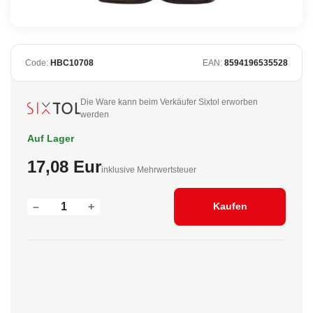
Code:
HBC10708
EAN:
8594196535528
Die Ware kann beim Verkäufer Sixtol erworben
werden
Auf Lager
17,08 Eur
inklusive Mehrwertsteuer
–
+
Kaufen