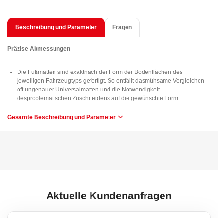
Beschreibung und Parameter
Fragen
Präzise Abmessungen
Die Fußmatten sind exaktnach der Form der Bodenflächen des
jeweiligen Fahrzeugtyps gefertigt. So entfällt dasmühsame Vergleichen
oft ungenauer Universalmatten und die Notwendigkeit
desproblematischen Zuschneidens auf die gewünschte Form.
Gesamte Beschreibung und Parameter
Verwendung
Die Fußmatten sind leicht zu reinigen, ermöglichen ein schnelles
Ausklopfen von Verschmutzungen und eine einfache Installation.
Material
Hochbelastbarer Gummi gewährleistet den Matten hohe Elastizität,
sodass sie sich beimBiegen (z. B. bei der Lagerung) wieder in ihre
Aktuelle Kundenanfragen
ursprüngliche Form zurückdehnen.