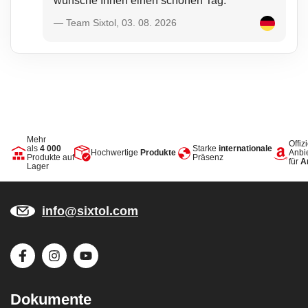
wünsche Ihnen einen schönen Tag.
— Team Sixtol, 03. 08. 2026
Mehr
Offizi
als
4 000
Starke
internationale
Hochwertige
Produkte
Anbi
Produkte auf
Präsenz
für
A
Lager
info@sixtol.com
Dokumente