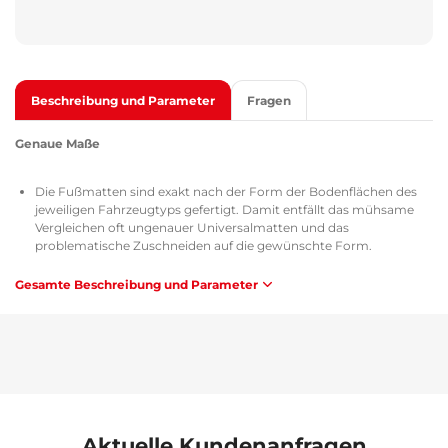
Beschreibung und Parameter
Fragen
Genaue Maße
Die Fußmatten sind exakt nach der Form der Bodenflächen des
jeweiligen Fahrzeugtyps gefertigt. Damit entfällt das mühsame
Vergleichen oft ungenauer Universalmatten und das
problematische Zuschneiden auf die gewünschte Form.
Gesamte Beschreibung und Parameter
Anwendung
Die Matten sind leicht abwaschbar, ermöglichen schnelles
Ausschütten von Schmutz und sind einfach zu installieren.
Material
Hochbeständiger Gummi verleiht den Matten große Elastizität,
sodass sie sich beim Biegen (z. B. bei der Lagerung) wieder in ihre
Aktuelle Kundenanfragen