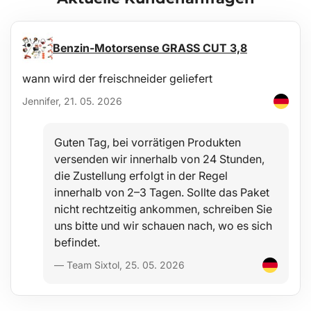
ursprüngliche Form zurückdehnen.
Schutz
Benzin-Motorsense GRASS CUT 3,8
Vorteil dieser Matten ist die erhöhte Kante, die den Innenraum des
Fahrzeugs vor dem Auslaufen von Schüttgütern (Sand, Erde) oder
wann wird der freischneider geliefert
dem Verschütten von Flüssigkeiten (Wasser), Schmutz, Staub,
Schnee usw. in den Fahrzeuginnenraum schützt. Sie sind
Jennifer, 21. 05. 2026
beständig gegen Durchsickern von Ölen, Benzin und teilweise
auch gegen Elektrolyt von Batterien.
Guten Tag, bei vorrätigen Produkten
Komfort
versenden wir innerhalb von 24 Stunden,
die Zustellung erfolgt in der Regel
Ein unangenehmen Verrutschen der Matten auf dem
Fahrzeugboden oder ein Aufrollen unter den Pedalen wird durch
innerhalb von 2–3 Tagen. Sollte das Paket
eine spezielle Anti-Rutsch-Struktur auf der Unterseite der Matten
nicht rechtzeitig ankommen, schreiben Sie
wirksam verhindert, die sich leicht am originalen Bodenbelag
s/h/Hogyan_valasszunk_SIXTOL_keresztrudat_HU.pdfDanke
uns bitte und wir schauen nach, wo es sich
befestigt.
befindet.
Pflege
— Team Sixtol, 25. 05. 2026
Die Matten sind leicht abwaschbar und für die Standardpflege mit
üblichen Reinigungsmitteln geeignet (z. B. Waschen mit
lauwarmem Wasser und nicht aggressivem, nicht scheuerndem