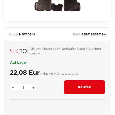
Code:
HBC10841
EAN:
8594196534194
Die Ware kann beim Verkäufer Sixtol erworben
werden
Auf Lager
22,08 Eur
inklusive Mehrwertsteuer
–
+
Kaufen