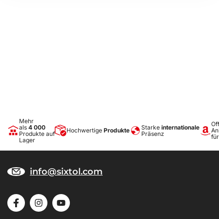
Spülmittel o. Ä.). Die Reinigung kann problemlos außerhalb des
Fahrzeugs erfolgen. Auch das regelmäßige Ausschütten von
Schmutz, das in wenigen Sekunden erledigt ist, ist einfach.
Mehr
Off
als
4 000
Starke
internationale
Hochwertige
Produkte
An
Produkte auf
Präsenz
fü
Lager
info@sixtol.com