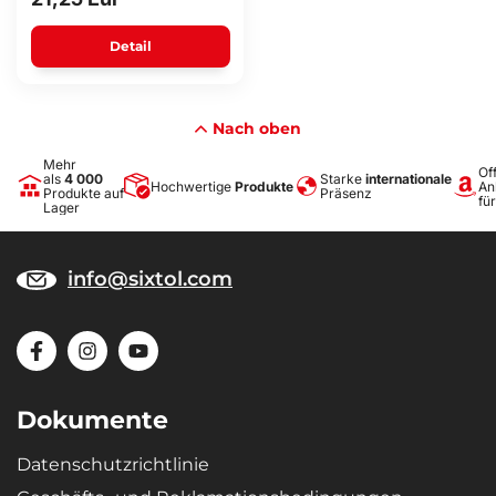
Detail
Nach oben
Mehr
Off
als
4 000
Starke
internationale
Hochwertige
Produkte
An
Produkte auf
Präsenz
fü
Lager
info@sixtol.com
Dokumente
Datenschutzrichtlinie