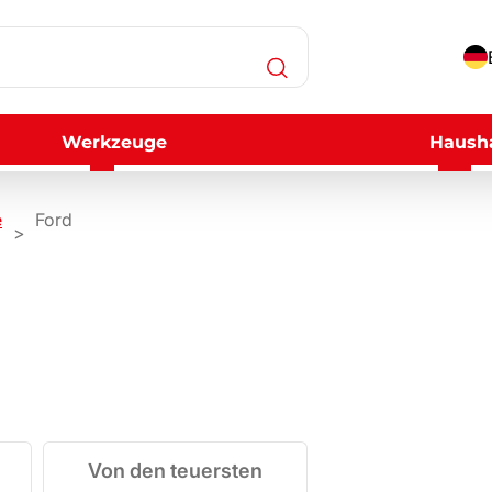
Werkzeuge
Hausha
e
Ford
Von den teuersten