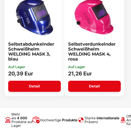
Selbstabdunkelnder
Selbstverdunkelnder
Schweißhelm
Schweißhelm
WELDING MASK 3,
WELDING MASK 4,
blau
rosa
Auf Lager
Auf Lager
20,39 Eur
21,26 Eur
Detail
Detail
Mehr
Off
als
4 000
Starke
internationale
Hochwertige
Produkte
An
Produkte auf
Präsenz
fü
Lager