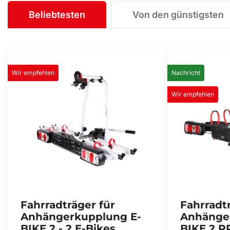
Beliebtesten
Von den günstigsten
Wir empfehlen
Nachricht
Wir empfehlen
Fahrradträger für
Fahrradtr
Anhängerkupplung E-
Anhänge
BIKE 2 - 2 E-Bikes
BIKE 2 P