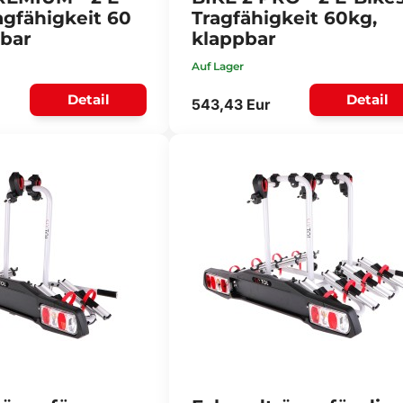
agfähigkeit 60
Tragfähigkeit 60kg,
pbar
klappbar
Auf Lager
Detail
Detail
543,43 Eur