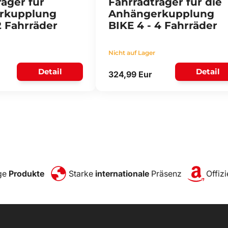
äger für
Fahrradträger für die
rkupplung
Anhängerkupplung
2 Fahrräder
BIKE 4 - 4 Fahrräder
Nicht auf Lager
Detail
Detail
324,99 Eur
ge
Produkte
Starke
internationale
Präsenz
Offizi