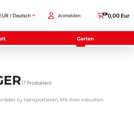
0
0,00 Eur
EUR / Deutsch
Anmelden
lt
Garten
GER
(
7
Produkten)
räder zu transportieren. Mit ihrer robusten